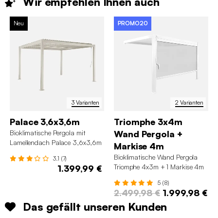
Wir empfehlen Ihnen
auch
Neu
PROMO20
3 Varianten
2 Varianten
Palace 3,6x3,6m
Triomphe 3x4m
Bioklimatische Pergola mit
Wand Pergola +
Lamellendach Palace 3,6x3,6m
Markise 4m
Bioklimatische Wand Pergola
3.1 (7)
Triomphe 4x3m + 1 Markise 4m
1.399,99 €
5 (8)
2.499,98 €
1.999,98 €
Das gefällt unseren Kunden