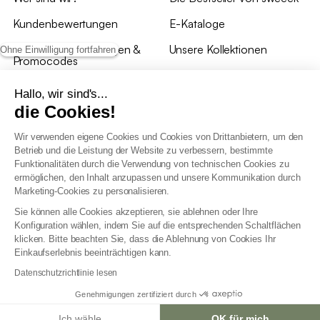
Kundenbewertungen
E-Kataloge
*Angebotsbedingungen &
Unsere Kollektionen
Ohne Einwilligung fortfahren
Promocodes
Bewertungen von sweeek
Hallo, wir sind's...
die Cookies!
Unsere Geschäfte
Wir verwenden eigene Cookies und Cookies von Drittanbietern, um den
Betrieb und die Leistung der Website zu verbessern, bestimmte
Funktionalitäten durch die Verwendung von technischen Cookies zu
ermöglichen, den Inhalt anzupassen und unsere Kommunikation durch
Marketing-Cookies zu personalisieren.
Allgemeine Geschäftsbedingungen
Sie können alle Cookies akzeptieren, sie ablehnen oder Ihre
AGB Treueprogramm
Konfiguration wählen, indem Sie auf die entsprechenden Schaltflächen
Datenschutzrichtlinien
klicken. Bitte beachten Sie, dass die Ablehnung von Cookies Ihr
Allgemeine Geschäftsbedingungen für Geschäftskunden
Einkaufserlebnis beeinträchtigen kann.
Erklärung zur Barrierefreiheit
Datenschutzrichtlinie lesen
Genehmigungen zertifiziert durch
Ich wähle
OK für mich