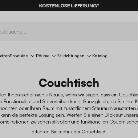
% RABATT
AUF DER SCHNÄPPCHEN* MIT DEM CODE
KOSTENLOSE LIEFERUNG*
SUMMER
eiten
Produkte
Räume
Stilrichtungen
Katalog
Couchtisch
len Ihnen sicher nichts Neues, wenn wir sagen, dass ein Coucht
unktionalität und Stil verleihen kann. Ganz gleich, ob Sie Ihre 
 möchten oder Ihren Raum mit zusätzlichem Stauraum ausstatten w
kann die perfekte Lösung sein. Werfen Sie einen Blick auf unser
ombinationen zwischen stilvollen und funktionellen Couchtische
Erfahren Sie mehr über Couchtisch