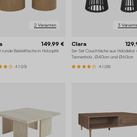
2 Varianten
3 Variant
a
149,99 €
Clara
129,
t runde Beistelltische in Holzoptik
2er-Set Couchtische aus Holzdekor
Tannenholz, Ø40cm und Ø60cm
4.1 (25)
4.1 (28)