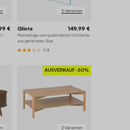
en
3 Varianten
99 €
Glintz
149,99 €
 1
Rechteckige und quadratische Satztische
aus gehärtetem Glas
3 (3)
AUSVERKAUF
-50%
en
2 Varianten