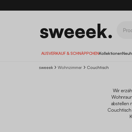
10
AUSVERKAUF & SCHNÄPPCHEN
Kollektionen
Neuh
sweeek
Wohnzimmer
Couchtisch
Wir erzäh
Wohnraum F
abstellen
Couchtisch 
K