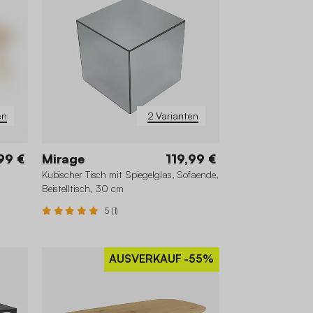
en
2 Varianten
99 €
Mirage
119,99 €
Kubischer Tisch mit Spiegelglas, Sofaende,
Beistelltisch, 30 cm
5 (1)
AUSVERKAUF
-55%