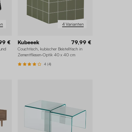
en
4 Varianten
99 €
Kubeeek
79,99 €
 und
Couchtisch, kubischer Beistelltisch in
Zementfliesen-Optik 40 x 40 cm
4 (4)