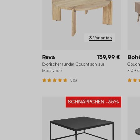
3 Varianten
Reva
139,99 €
Boh
Exotischer runder Couchtisch aus
Coucht
Massivholz
x 39 
5 (6)
SCHNÄPPCHEN
-35%