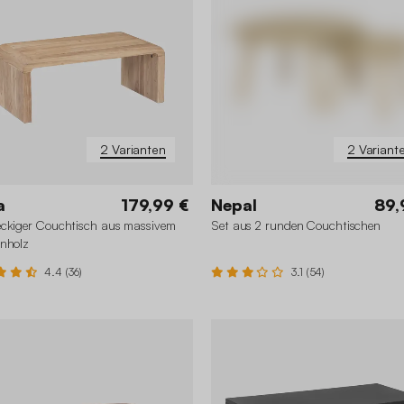
2 Varianten
2 Variant
a
179,99 €
Nepal
89,
ckiger Couchtisch aus massivem
Set aus 2 runden Couchtischen
nholz
4.4 (36)
3.1 (54)