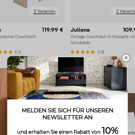
3 Varianten
2 Variant
s
119,99 €
Juliana
109,
tischer Couchtisch
Vintage-Couchtisch in Holzoptik mit
Schublade
5 (1)
5 (3)
✖
2 Variant