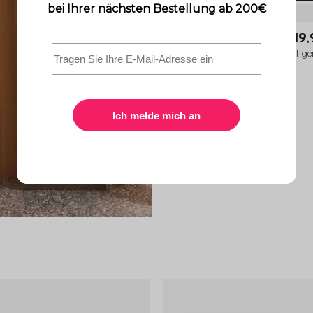
Legacy
119,
Skandinavischer Couchtisch mit ger
Holzlook und 2 Schiebetüren
3.8 (37)