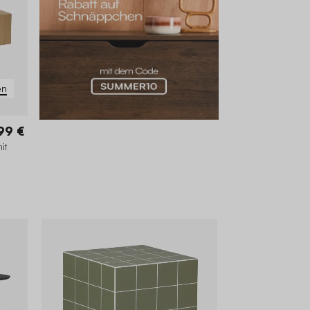
en
99 €
it