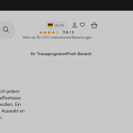
10
DE/DE
3,8 / 5
Mehr als 30 000 internationale Bewertungen
Ihr Treueprogramm
Profi-Bereich
isch jedem
Kaffeetasse
ollen. Ein
e Auswahl an
n.