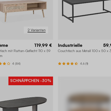
2 Varianten
ème
119,99 €
Industrielle
59,
isch mit Rattan-Geflecht 110 x 59
Couchtisch aus Metall 100 x 50 x 
cm
4 (84)
4.6 (9)
SCHNÄPPCHEN
-30%