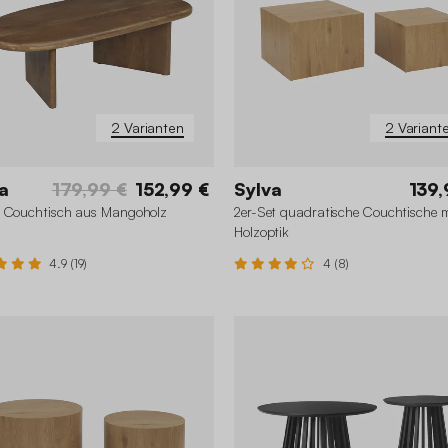
2 Varianten
2 Variant
a
179,99 €
152,99 €
Sylva
139,
r Couchtisch aus Mangoholz
2er-Set quadratische Couchtische m
Holzoptik
4.9 (19)
4 (8)