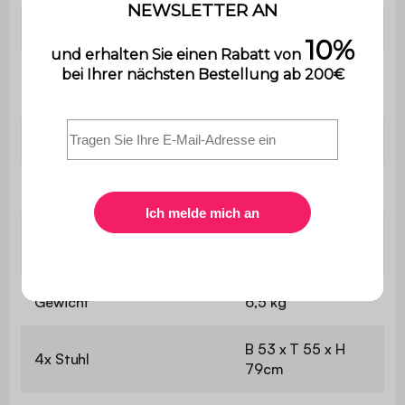
Sitzhärte
Ausgewogen
110 kg pro
Maximale Belastung
Sitzplatz
Verwendung
Innenbereich
Garantie
2 Jahre
Das Produkt wird
Montage
montiert geliefert
Gewicht
6,5 kg
B 53 x T 55 x H
4x Stuhl
79cm