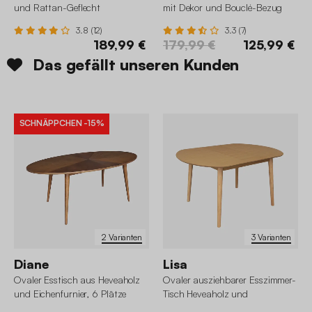
und Rattan-Geflecht
mit Dekor und Bouclé-Bezug
3.8 (12)
3.3 (7)
189,99 €
179,99 €
125,99 €
Das gefällt unseren Kunden
SCHNÄPPCHEN
-15%
2 Varianten
3 Varianten
Diane
Lisa
Ovaler Esstisch aus Heveaholz
Ovaler ausziehbarer Esszimmer-
und Eichenfurnier, 6 Plätze
Tisch Heveaholz und
Eichenfurnier, für 4-6 Personen