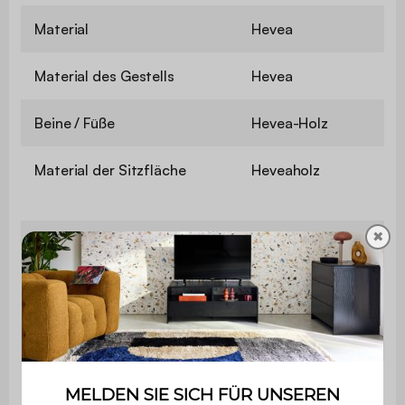
Material
Hevea
Material des Gestells
Hevea
Beine / Füße
Hevea-Holz
Material der Sitzfläche
Heveaholz
✖
Sitzbezug
Seil
Stuhlhöhe
79 cm
Sitzhöhe
44 cm
Sitztiefe
46 cm