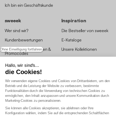
Ich bin ein Geschäftskunde
sweeek
Inspiration
Wer sind wir?
Die Bestseller von sweeek
Kundenbewertungen
E-Kataloge
*Angebotsbedingungen &
Unsere Kollektionen
Ohne Einwilligung fortfahren
Promocodes
Bewertungen von sweeek
Hallo, wir sind's...
die Cookies!
Unsere Geschäfte
Wir verwenden eigene Cookies und Cookies von Drittanbietern, um den
Betrieb und die Leistung der Website zu verbessern, bestimmte
Funktionalitäten durch die Verwendung von technischen Cookies zu
ermöglichen, den Inhalt anzupassen und unsere Kommunikation durch
Marketing-Cookies zu personalisieren.
Allgemeine Geschäftsbedingungen
Sie können alle Cookies akzeptieren, sie ablehnen oder Ihre
AGB Treueprogramm
Konfiguration wählen, indem Sie auf die entsprechenden Schaltflächen
Datenschutzrichtlinien