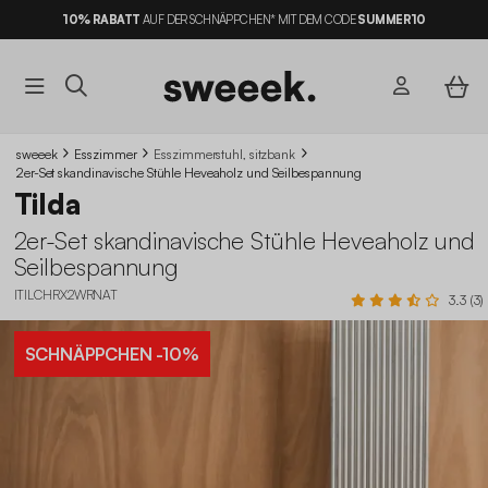
10% RABATT
AUF DER SCHNÄPPCHEN* MIT DEM CODE
SUMMER10
sweeek
Esszimmer
Esszimmerstuhl, sitzbank
2er-Set skandinavische Stühle Heveaholz und Seilbespannung
Tilda
2er-Set skandinavische Stühle Heveaholz und
Seilbespannung
ITILCHRX2WRNAT
3.3 (3)
SCHNÄPPCHEN
-10%