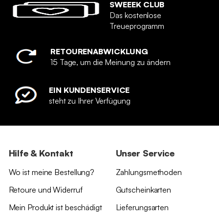
SWEEEK CLUB
Das kostenlose
Treueprogramm
RETOURENABWICKLUNG
15 Tage, um die Meinung zu ändern
EIN KUNDENSERVICE
steht zu Ihrer Verfügung
Hilfe & Kontakt
Unser Service
Wo ist meine Bestellung?
Zahlungsmethoden
Retoure und Widerruf
Gutscheinkarten
Mein Produkt ist beschädigt
Lieferungsarten