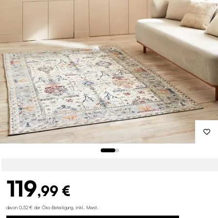
119
,99 €
davon 0,52 € der Öko-Beteiligung
.
inkl. Mwst.